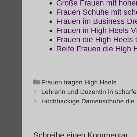
Große Frauen mit hohe
Frauen Schuhe mit sch
Frauen im Business Dr
Frauen in High Heels V
Frauen die High Heels 
Reife Frauen die High 
Kategorien
Frauen tragen High Heels
Lehrerin und Dozentin in scha
Hochhackige Damenschuhe die lu
Schreibe einen Kommentar