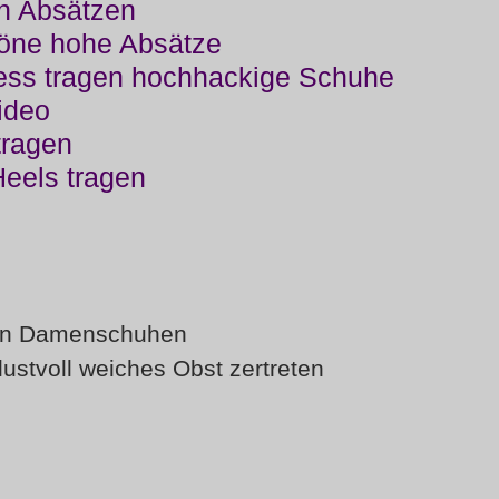
n Absätzen
öne hohe Absätze
ess tragen hochhackige Schuhe
ideo
tragen
Heels tragen
rfen Damenschuhen
stvoll weiches Obst zertreten