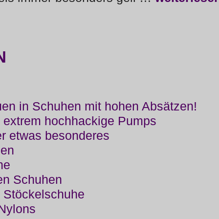
N
uen in Schuhen mit hohen Absätzen!
 in extrem hochhackige Pumps
r etwas besonderes
hen
he
gen Schuhen
d Stöckelschuhe
 Nylons