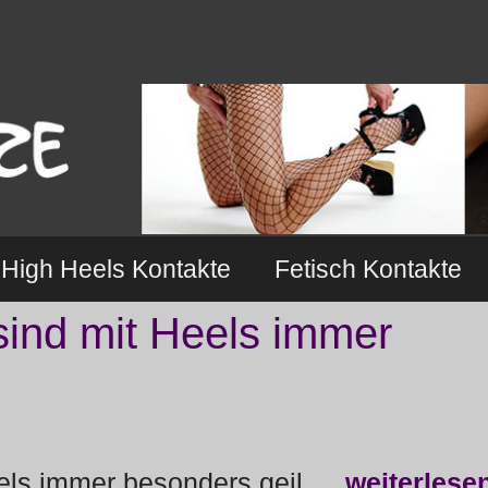
High Heels Kontakte
Fetisch Kontakte
sind mit Heels immer
eels immer besonders geil …
weiterlese